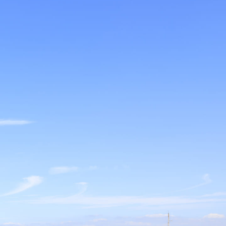
ーナー様へ
めに
動産を「資産」として安定運用し、
す。
理体制の質がそのまま収益性に直結します。
上・滞納率1％以下という高い管理実績を維持。