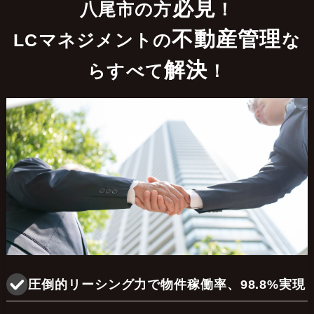
必見
八尾市の方
！
不動産管理
LCマネジメントの
な
解決
らすべて
！
圧倒的リーシング力で物件稼働率、98.8%実現