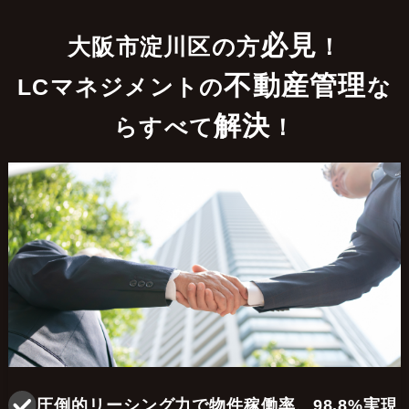
必見
大阪市淀川区の方
！
不動産管理
LCマネジメントの
な
解決
らすべて
！
圧倒的リーシング力で物件稼働率、98.8%実現