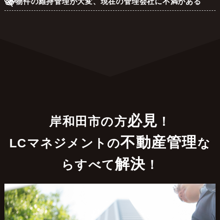
物件の維持管理が大変、現在の管理会社に不満がある
必見
岸和田市の方
！
不動産管理
LCマネジメントの
な
解決
らすべて
！