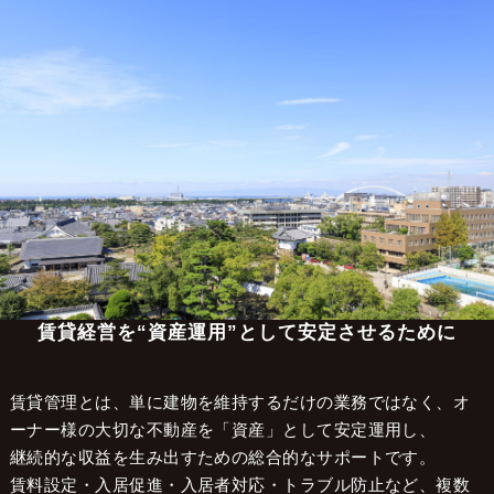
大阪の不動産管理会社 株式会社LCマネジメント
>
不動産管理エリア
>
岸和田市
岸和田市で賃貸管理をお考えの
オーナー様へ
賃貸経営を“資産運用”として安定させるために
賃貸管理とは、単に建物を維持するだけの業務ではなく、オ
ーナー様の大切な不動産を「資産」として安定運用し、
継続的な収益を生み出すための総合的なサポートです。
賃料設定・入居促進・入居者対応・トラブル防止など、複数