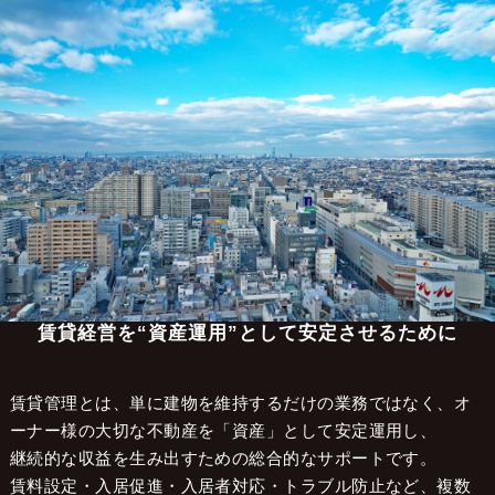
大阪の不動産管理会社 株式会社LCマネジメント
>
不動産管理エリア
>
堺市
堺市で賃貸管理をお考えの
オーナー様へ
賃貸経営を“資産運用”として安定させるために
賃貸管理とは、単に建物を維持するだけの業務ではなく、オ
ーナー様の大切な不動産を「資産」として安定運用し、
継続的な収益を生み出すための総合的なサポートです。
賃料設定・入居促進・入居者対応・トラブル防止など、複数