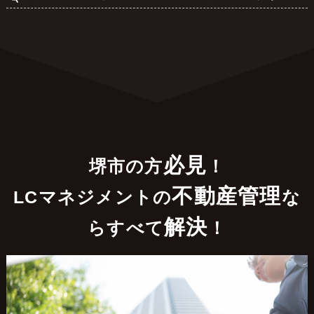
必見
堺市の方
！
不動産管理
LCマネジメントの
な
解決
らすべて
！