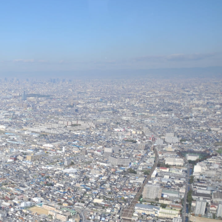
ーナー様へ
めに
動産を「資産」として安定運用し、
す。
理体制の質がそのまま収益性に直結します。
上・滞納率1％以下という高い管理実績を維持。