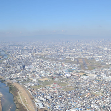
リア
>
松原市
原市で賃貸管理をお考えの
オ
賃貸経営を“資産運用”として安定させるた
建物を維持するだけの業務ではなく、オーナー様の大切な不
継続的な収益を生み出すための総合的なサポートで
対応・トラブル防止など、複数の要素が複雑に絡むため、管
を踏まえた募集戦略やリスク回避策を統合し、入居率98％以