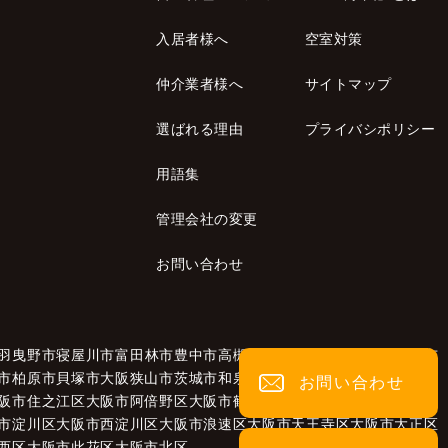
入居者様へ
空室対策
仲介業者様へ
サイトマップ
選ばれる理由
プライバシポリシー
用語集
管理会社の変更
お問い合わせ
羽曳野市
寝屋川市
富田林市
豊中市
高槻市
高石市
大東市
太子町
泉南市
市
柏原市
貝塚市
大阪狭山市
茨城市
和泉市
泉大津市
泉佐野市
池田市
お問い合わせ
阪市住之江区
大阪市阿倍野区
大阪市鶴見区
大阪市城東区
市淀川区
大阪市西淀川区
大阪市浪速区
大阪市天王寺区
大阪市大正区
西区
大阪市此花区
大阪市北区