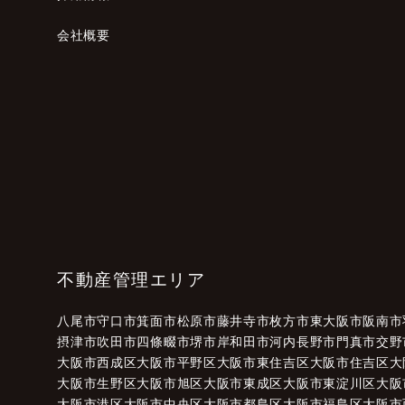
会社概要
不動産管理エリア
八尾市
守口市
箕面市
松原市
藤井寺市
枚方市
東大阪市
阪南市
摂津市
吹田市
四條畷市
堺市
岸和田市
河内長野市
門真市
交野
大阪市西成区
大阪市平野区
大阪市東住吉区
大阪市住吉区
大
大阪市生野区
大阪市旭区
大阪市東成区
大阪市東淀川区
大阪
大阪市港区
大阪市中央区
大阪市都島区
大阪市福島区
大阪市