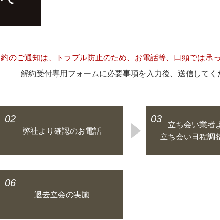
解約のご通知は、トラブル防止のため、お電話等、口頭では承
解約受付専用フォームに必要事項を入力後、送信してく
02
03
立ち会い業者
弊社より確認のお電話
立ち会い日程調
06
退去立会の実施