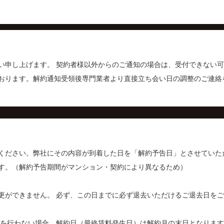
い申し上げます。 契約者様以外からのご通知の場合は、受付できない
おります。解約通知受領後専門業者より直接立ち会い日の調整のご連絡
ください。弊社にその内容が到着した日を「解約予告日」とさせていた
す。（解約予告期間がマンション・契約により異なるため）
更ができません。 必ず、この日までに必ず退去いただけるご退去日を
を行わない場合、解約日（最終賃料発生日）は解約月の末日となります