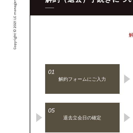
01
解約フォームにご入力
05
退去立会日の確定