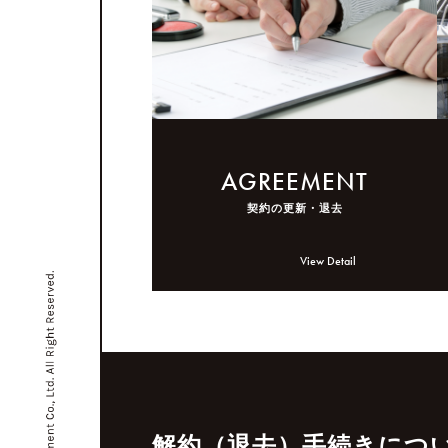
AGREEMENT
契約の更新・退去
View Detail
解約（退去）手続きにつ