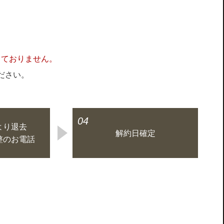
っておりません。
ださい。
04
より退去
解約日確定
整のお電話