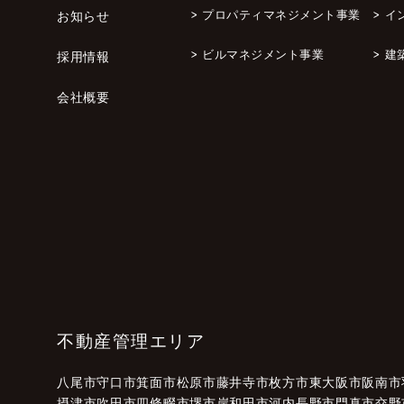
>
プロパティマネジメント事業
>
イ
お知らせ
>
ビルマネジメント事業
>
建
採用情報
会社概要
不動産管理エリア
八尾市
守口市
箕面市
松原市
藤井寺市
枚方市
東大阪市
阪南市
摂津市
吹田市
四條畷市
堺市
岸和田市
河内長野市
門真市
交野