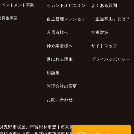
ンベストメント事業
セカンドオピニオン
よくある質問
築再生事業
自主管理マンション
「正当事由」とは？
入居者様へ
空室対策
仲介業者様へ
サイトマップ
選ばれる理由
プライバシポリシー
用語集
管理会社の変更
お問い合わせ
羽曳野市
寝屋川市
富田林市
豊中市
高槻市
高石市
大東市
太子町
泉南市
市
柏原市
貝塚市
大阪狭山市
茨城市
和泉市
泉大津市
泉佐野市
池田市