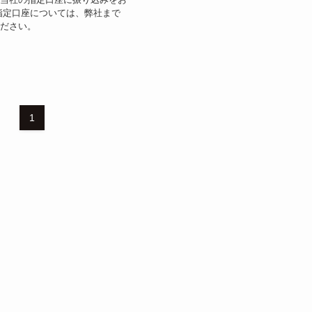
指定口座については、弊社まで
ください。
1