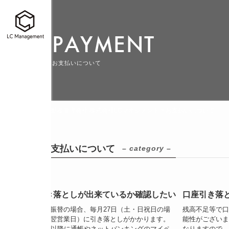
PAYMENT
お支払いについて
大阪の不動産管理会社 株式会社LCマネジメント
>
お支払いについて
お支払いについて
– category –
お支払いについて
引き落としが出来ているか確認したい
口座引き落
口座振替の場合、毎月27日（土・日祝日の場
残高不足等で
合は翌営業日）に引き落としがかかります。
能性がございま
27日以降に通帳やネットバンキングのマイペ
なりますので