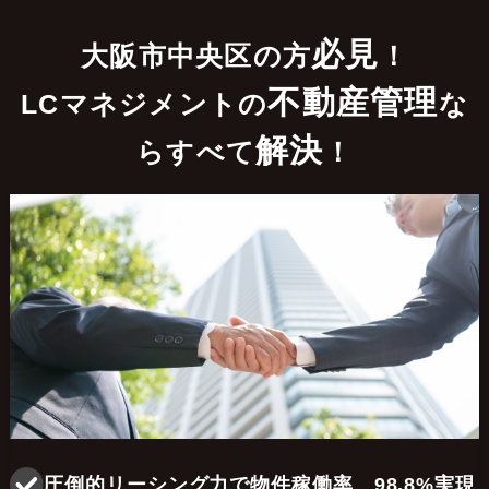
必見
大阪市中央区の方
！
不動産管理
LCマネジメントの
な
解決
らすべて
！
圧倒的リーシング力で物件稼働率、98.8%実現