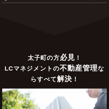
必見
太子町の方
！
不動産管理
LCマネジメントの
な
解決
らすべて
！