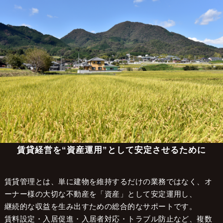
大阪の不動産管理会社 株式会社LCマネジメント
>
不動産管理エリア
>
太子町
太子町で賃貸管理をお考えの
オーナー様へ
賃貸経営を“資産運用”として安定させるために
賃貸管理とは、単に建物を維持するだけの業務ではなく、オ
ーナー様の大切な不動産を「資産」として安定運用し、
継続的な収益を生み出すための総合的なサポートです。
賃料設定・入居促進・入居者対応・トラブル防止など、複数