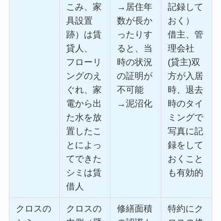
こみ、家
→居住年
記録して
具設置
数が長か
おく）
跡）は賃
ったりす
借主、管
貸人、
ると、当
理会社
フローリ
時の状況
(貸主)双
ングのえ
の証明が
方が入居
ぐれ、家
不可能
時、退去
電から出
→泥沼化
時のタイ
た水を放
ミングで
置したこ
写真に記
とによっ
録をして
てできた
おくこと
シミは賃
も有効的
借人
クロスの
クロスの
修繕面積
特約にク