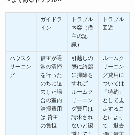
ガイドラ
トラブル
トラブル
イン
内容（借
回避
主の認
識）
ハウスク
借主が通
引越しの
ルームク
リーニン
常の清掃
際に綺麗
リーニン
グ
を行った
に掃除を
グ費用に
のちに退
すれば、
ついては
去した場
ルームク
「特約」
合の室内
リーニン
として規
清掃費用
グ費用は
定するこ
は 貸主
請求され
とによっ
の負担
ないと認
て、退去
識してし
時に借主