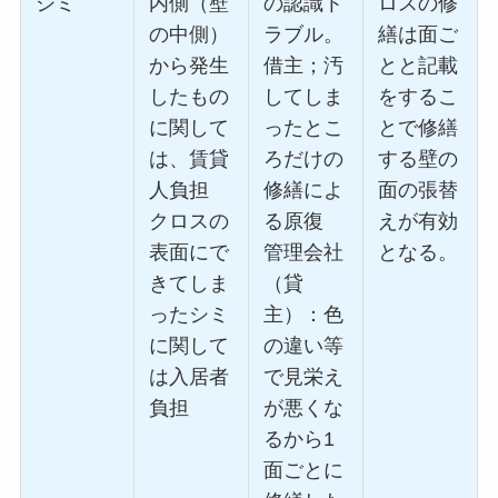
シミ
内側（壁
の認識ト
ロスの修
の中側）
ラブル。
繕は面ご
から発生
借主；汚
とと記載
したもの
してしま
をするこ
に関して
ったとこ
とで修繕
は、賃貸
ろだけの
する壁の
人負担
修繕によ
面の張替
クロスの
る原復
えが有効
表面にで
管理会社
となる。
きてしま
（貸
ったシミ
主）：色
に関して
の違い等
は入居者
で見栄え
負担
が悪くな
るから1
面ごとに