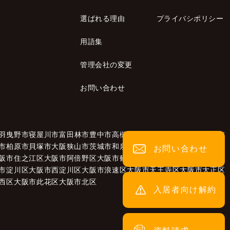
選ばれる理由
プライバシポリシー
用語集
管理会社の変更
お問い合わせ
羽曳野市
寝屋川市
富田林市
豊中市
高槻市
高石市
大東市
太子町
泉南市
市
柏原市
貝塚市
大阪狭山市
茨城市
和泉市
泉大津市
泉佐野市
池田市
お問い合わせ
阪市住之江区
大阪市阿倍野区
大阪市鶴見区
大阪市城東区
市淀川区
大阪市西淀川区
大阪市浪速区
大阪市天王寺区
大阪市大正区
西区
大阪市此花区
大阪市北区
入居者
向け解約