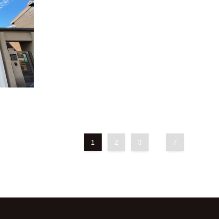
1
2
3
...
7