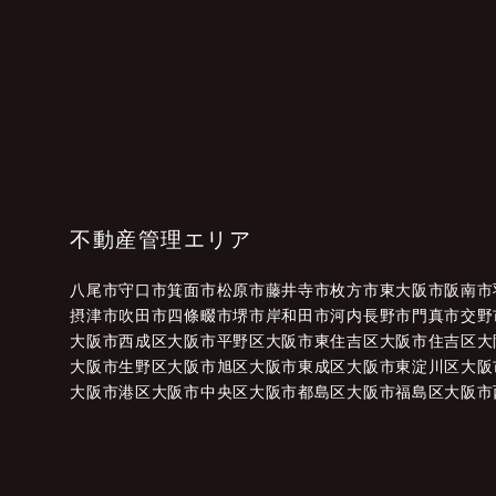
不動産管理エリア
八尾市
守口市
箕面市
松原市
藤井寺市
枚方市
東大阪市
阪南市
摂津市
吹田市
四條畷市
堺市
岸和田市
河内長野市
門真市
交野
大阪市西成区
大阪市平野区
大阪市東住吉区
大阪市住吉区
大
大阪市生野区
大阪市旭区
大阪市東成区
大阪市東淀川区
大阪
大阪市港区
大阪市中央区
大阪市都島区
大阪市福島区
大阪市