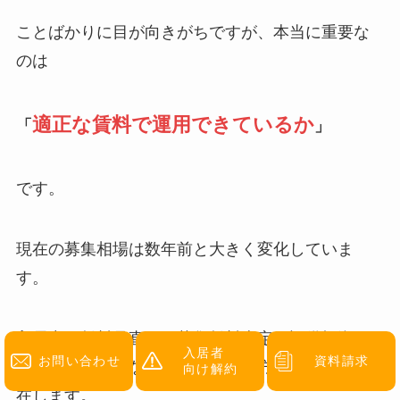
ことばかりに目が向きがちですが、本当に重要な
のは
適正な賃料で運用できているか
「
」
です。
現在の募集相場は数年前と大きく変化していま
す。
入居中の賃料見直し、募集賃料査定、設備投資に
入居者
お問い合わせ
資料請求
よる賃料アップなど、収益改善の方法は数多く存
向け解約
在します。